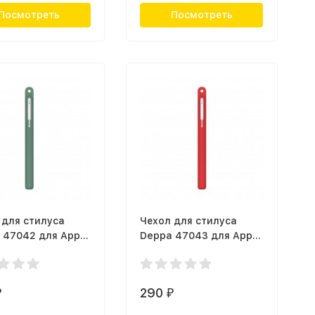
Посмотреть
Посмотреть
 для стилуса
Чехол для стилуса
 47042 для Apple
Deppa 47043 для Apple
 2, зеленый
Pencil 2, темно-
красный
290
₽
₽