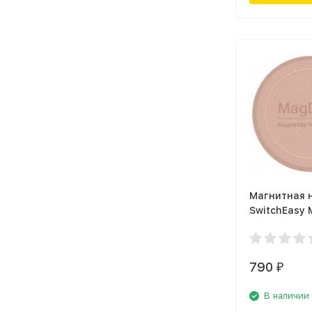
Магнитная 
SwitchEasy
Mounting Di
Apple iPhone
рзовый
790
₽
В наличии