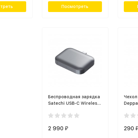
треть
Посмотреть
Беспроводная зарядка
Чехол
Satechi USB-C Wireless
Deppa
Charging Dock для
Pencil
AirPods
2 990
290
₽