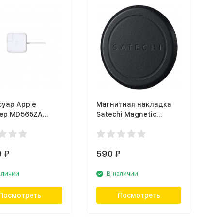
суар Apple
Магнитная накладка
ер MD565ZA
Satechi Magnetic
fe 2 60W
Sticker для Apple
iPhone 11/12, чёрный
0
590
₽
₽
аличии
В наличии
Посмотреть
Посмотреть