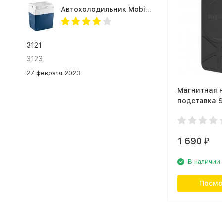
Автохолодильник Mobicool MV26 AC/DC
3121
3123
27 февраля 2023
Магнитная 
подставка S
MagStand L
Stand для A
11/12, чёрны
1 690
₽
В наличии
Посмо