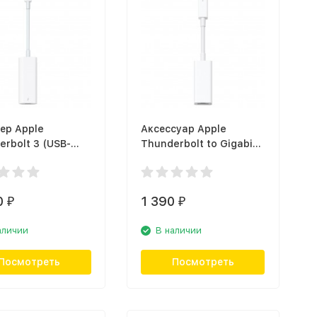
ер Apple
Аксессуар Apple
rbolt 3 (USB-
Thunderbolt to Gigabit
nderbolt 2
Ethernet Adapter
MD463ZM/A
0
1 390
₽
₽
аличии
В наличии
Посмотреть
Посмотреть