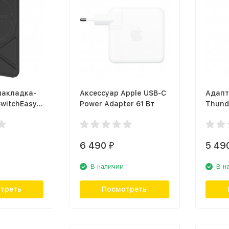
накладка-
Аксессуар Apple USB-C
Адапт
witchEasy
Power Adapter 61 Вт
Thunde
eather
C)/Thu
pple iPhone
й
6 490
5 49
₽
В наличии
В н
треть
Посмотреть