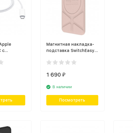
Apple
Магнитная накладка-
 с
подставка SwitchEasy
креплением
MagStand Leather
)
Stand для Apple iPhone
11/12, розовый
1 690
₽
В наличии
треть
Посмотреть