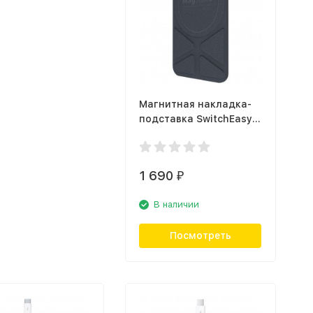
Магнитная накладка-
подставка SwitchEasy
MagStand Leather
Stand для Apple iPhone
11/12, синий
1 690
₽
В наличии
Посмотреть