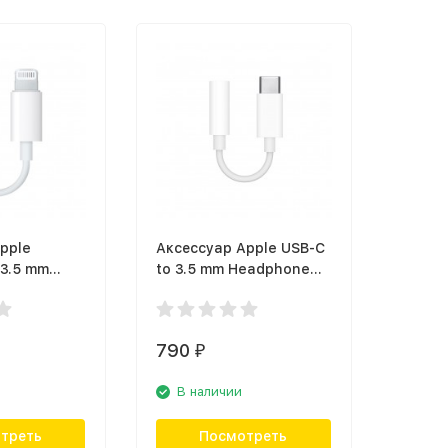
pple
Аксессуар Apple USB-C
 3.5 mm
to 3.5 mm Headphone
Jack
Jack Adapter
MX62ZM/A)
790
₽
В наличии
треть
Посмотреть