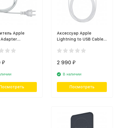
итель Apple
Аксессуар Apple
 Adapter
Lightning to USB Cable
ion Cable
(2m) MD819
2Z/A)
0
2 990
₽
₽
аличии
В наличии
Посмотреть
Посмотреть