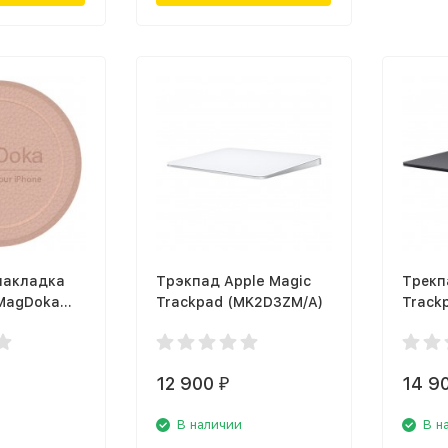
накладка
Трэкпад Apple Magic
Трекп
 MagDoka
Trackpad (MK2D3ZM/A)
Track
sc для
 11/12,
12 900
14 9
₽
В наличии
В н