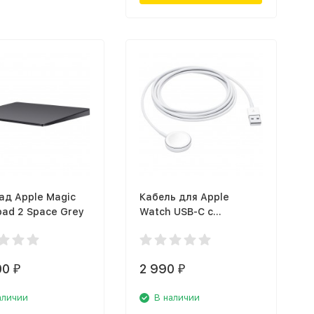
ад Apple Magic
Кабель для Apple
pad 2 Space Grey
Watch USB-C с
магнитным креплением
(MX2F2ZM/A)
00
2 990
₽
₽
аличии
В наличии