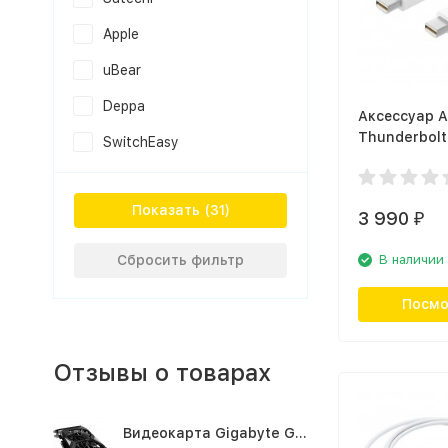
Apple
uBear
Deppa
Аксессуар A
Thunderbolt
SwitchEasy
(MD861ZM/A
Показать
3 990
₽
Сбросить фильтр
В наличии
Посмо
Отзывы о товарах
Видеокарта Gigabyte GTX1660TI 6GB (GV-N166TOC-6GD 1.0A)