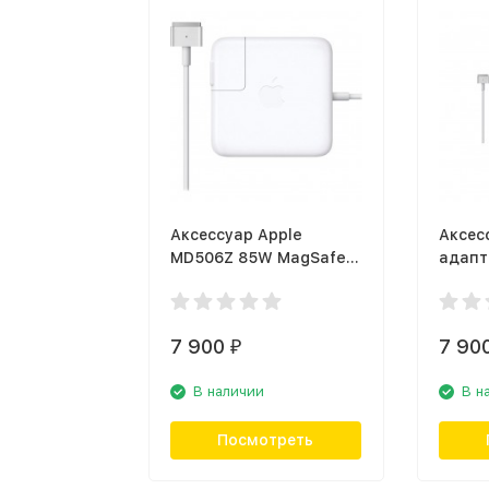
Аксессуар Apple
Аксес
MD506Z 85W MagSafe2
адапт
Power Adapter
MagSa
7 900
7 90
₽
В наличии
В н
Посмотреть