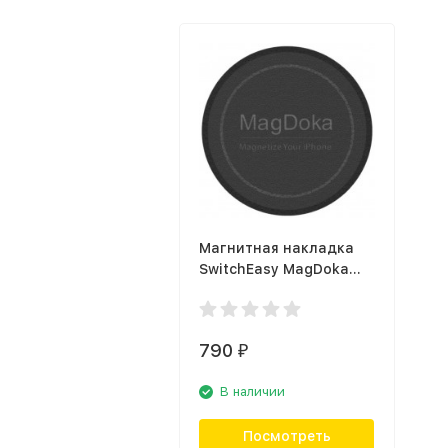
Магнитная накладка
SwitchEasy MagDoka
Mounting Disc для
Apple iPhone 11/12,
чёрный
790
₽
В наличии
Посмотреть