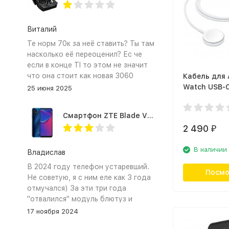
Виталий
Те норм 70к за неё ставить? Ты там
насколько её переоценил? Ес че
если в конце TI то этом не значит
что она стоит как новая 3060
Кабель для 
Watch USB-C
25 июня 2025
магнитным 
(MX2H2ZM/A
Смартфон ZTE Blade V2020 Smart 64 Гб синий
2 490
₽
В наличии
Владислав
В 2024 году телефон устаревший.
Посмо
Не советую, я с ним еле как 3 года
отмучался) За эти три года
"отвалился" модуль блютуз и
сканер отпечатка пальца
17 ноября 2024