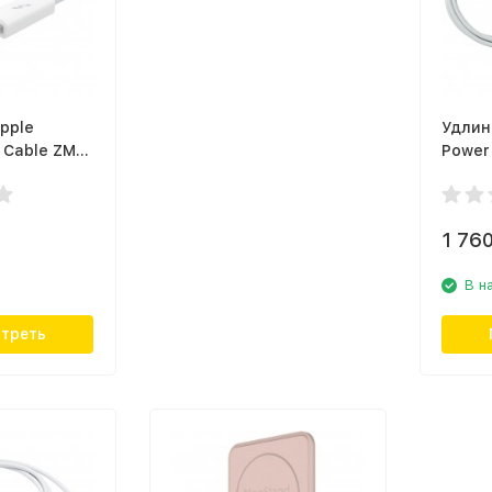
pple
Удлин
 Cable ZML
Power
)
Extens
(MK12
1 76
В н
треть