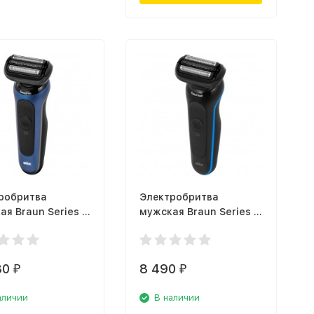
робритва
Электробритва
ая Braun Series 6
мужская Braun Series 5
500cc Blue
50-B1200s Blue
80
8 490
₽
₽
аличии
В наличии