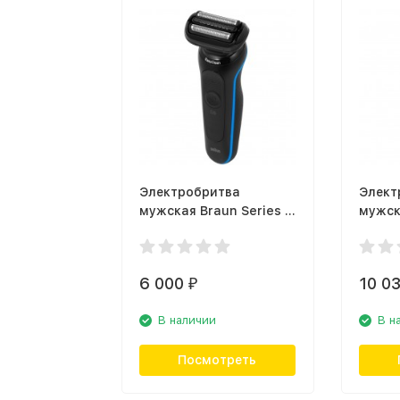
Электробритва
Элект
мужская Braun Series 5
мужск
50-B1000s Blue
60-N1
6 000
10 0
₽
В наличии
В н
Посмотреть