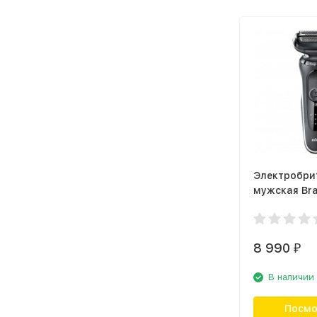
Электробри
мужская Bra
50-W1500s 
8 990
₽
В наличии
Посмо