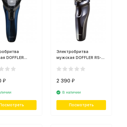
робритва
Электробритва
ая DOFFLER
мужская DOFFLER RS-
0 Blue
1567
0
2 390
₽
₽
аличии
В наличии
Посмотреть
Посмотреть