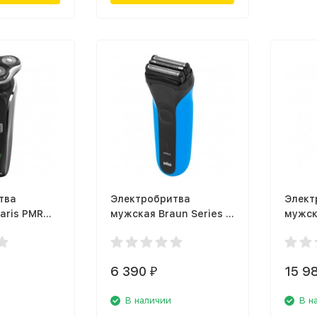
тва
Электробритва
Элект
aris PMR
мужская Braun Series 3
мужск
310BT
60-B7
6 390
15 9
₽
В наличии
В н