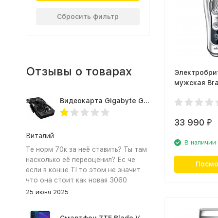
Сбросить фильтр
Отзывы о товарах
Электробри
мужская Bra
9390cc
Видеокарта Gigabyte GTX1660TI 6GB (GV-N166TOC-6GD 1.0A)
33 990
₽
Виталий
В наличии
Те норм 70к за неё ставить? Ты там
насколько её переоценил? Ес че
Посмо
если в конце TI то этом не значит
что она стоит как новая 3060
25 июня 2025