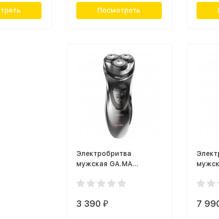
треть
Посмотреть
Электробритва
Элект
мужская GA.MA
мужска
GSH890
5100/
3 390
7 99
₽