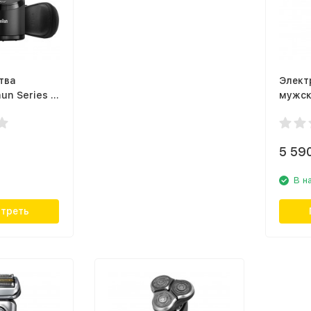
тва
Элект
un Series 9
мужска
3134/5
5 59
В н
треть