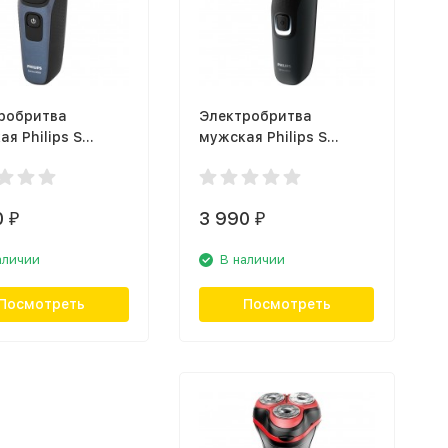
робритва
Электробритва
я Philips S
мужская Philips S
1
1133/41
0
3 990
₽
₽
аличии
В наличии
Посмотреть
Посмотреть