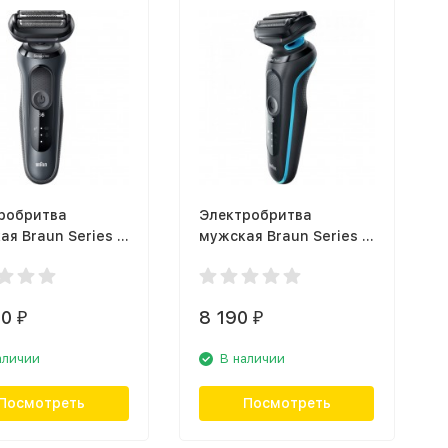
робритва
Электробритва
ая Braun Series 6
мужская Braun Series 5
000s Noire
50-M1000s Mint
30
8 190
₽
₽
аличии
В наличии
Посмотреть
Посмотреть