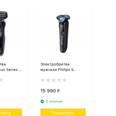
тва
Электробритва
un Series 5
мужская Philips S
White
7783/59
15 990
₽
В наличии
треть
Посмотреть