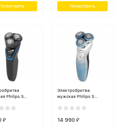
Посмотреть
Посмотреть
робритва
Электробритва
я Philips S
мужская Philips S
06
7910/16
0
14 990
₽
₽