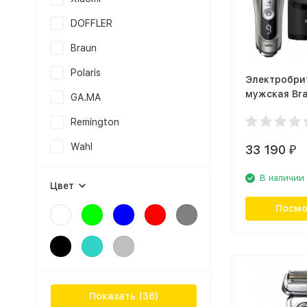
DOFFLER
Braun
Polaris
Электробри
мужская Bra
GA.MA
9385cc
Remington
Wahl
33 190
₽
В наличии
Цвет
Посмо
Показать