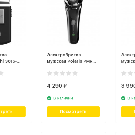
тва
Электробритва
Элект
l 3615-
мужская Polaris PMR
мужск
0305R
RSD26
4 290
3 99
₽
В наличии
В н
треть
Посмотреть