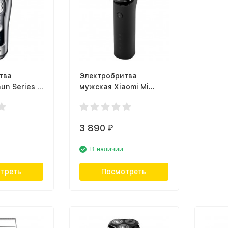
тва
Электробритва
un Series 9
мужская Xiaomi Mi
Electric Shaver S500
3 890
₽
В наличии
треть
Посмотреть