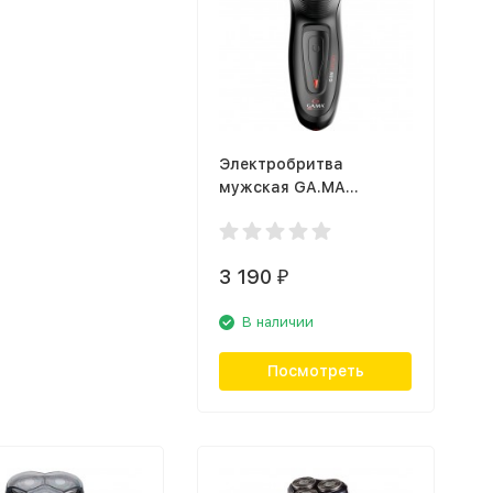
Электробритва
мужская GA.MA
GM0604 GSH SPORT
3 190
₽
В наличии
Посмотреть