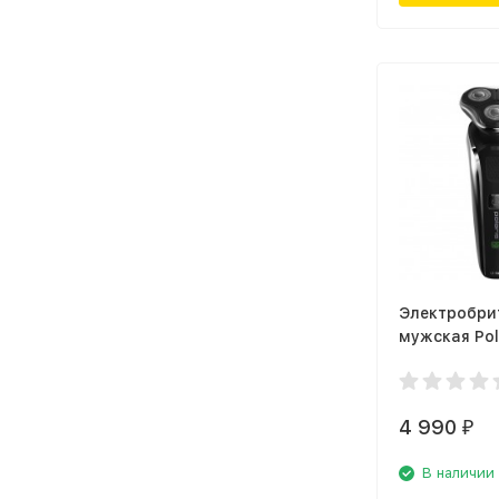
Электробри
мужская Pol
0307RС
4 990
₽
В наличии