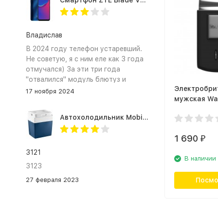
Смартфон ZTE Blade V2020 Smart 64 Гб синий
Владислав
В 2024 году телефон устаревший.
Не советую, я с ним еле как 3 года
отмучался) За эти три года
"отвалился" модуль блютуз и
Электробри
сканер отпечатка пальца
17 ноября 2024
мужская Wah
1016
Автохолодильник Mobicool MV26 AC/DC
1 690
₽
3121
В наличии
3123
27 февраля 2023
Посмо