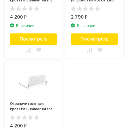
кровати Summer Infant
устройство Rockit Zed
Single Fold Bedrail, синий
4 200
2 790
₽
₽
В наличии
В наличии
Посмотреть
Посмотреть
Ограничитель для
кровати Summer Infant
Single Fold Bedrail, белый
4 200
₽