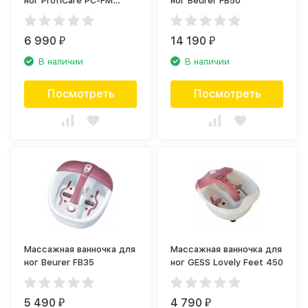
ног ProfiCare PC-FM
ног Beurer FB50
3027 weiss-bordeaux
6 990
14 190
₽
₽
В наличии
В наличии
Посмотреть
Посмотреть
Массажная ванночка для
Массажная ванночка для
ног Beurer FB35
ног GESS Lovely Feet 450
5 490
4 790
₽
₽