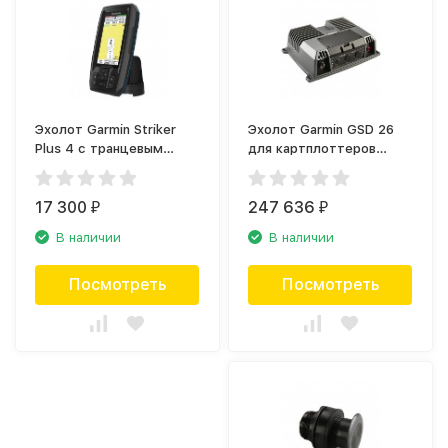
Эхолот Garmin Striker
Эхолот Garmin GSD 26
Plus 4 с транцевым
для картплоттеров
трансдьюсером (010-
(010-00958-00)
01870-01)
17 300
247 636
₽
₽
В наличии
В наличии
Посмотреть
Посмотреть