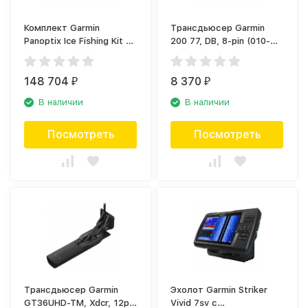
Комплект Garmin
Трансдьюсер Garmin
Panoptix Ice Fishing Kit EU
200 77, DB, 8-pin (010-
(020-00293-04)
10249-40)
148 704
8 370
₽
₽
В наличии
В наличии
Посмотреть
Посмотреть
Трансдьюсер Garmin
Эхолот Garmin Striker
GT36UHD-TM, Xdcr, 12pin
Vivid 7sv с