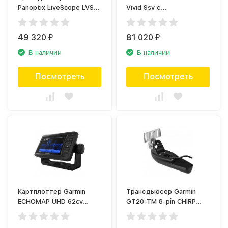
Panoptix LiveScope LVS12
Vivid 9sv с
(010-02143-00)
трансдьюсером
GT52HW-TM (010-
49 320
02554-01)
81 020
₽
₽
В наличии
В наличии
Посмотреть
Посмотреть
Картплоттер Garmin
Трансдьюсер Garmin
ECHOMAP UHD 62cv
GT20-TM 8-pin CHIRP
(010-02329-00)
DownVu (010-01960-01)