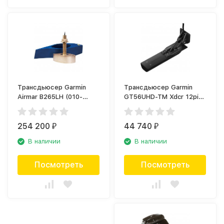
Трансдьюсер Garmin
Трансдьюсер Garmin
Airmar B265LH (010-
GT56UHD-TM Xdcr 12pin
12379-20)
(010-13073-00)
254 200
44 740
₽
₽
В наличии
В наличии
Посмотреть
Посмотреть