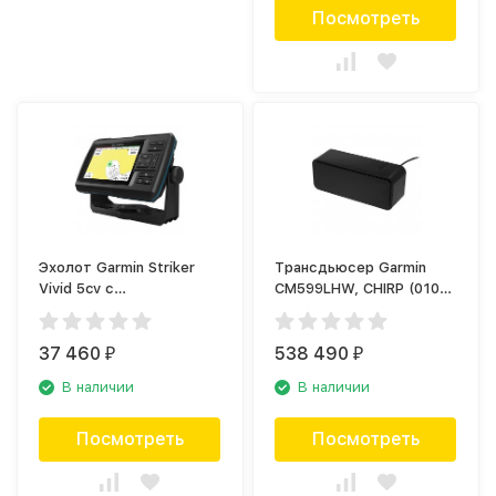
Посмотреть
Эхолот Garmin Striker
Трансдьюсер Garmin
Vivid 5cv с
CM599LHW, CHIRP (010-
трансдьюсером GT20
12188-20)
(010-02551-01)
37 460
538 490
₽
₽
В наличии
В наличии
Посмотреть
Посмотреть