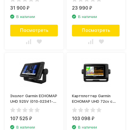
31 900
23 990
₽
₽
В наличии
В наличии
Посмотреть
Посмотреть
Эхолот Garmin ECHOMAP
Картплоттер Garmin
UHD 92SV (010-02341-
ECHOMAP UHD 72cv с
00)
трансдьюсером w GT24
(010-02333-01)
107 525
103 098
₽
₽
В наличии
В наличии