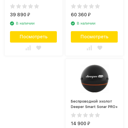
(010-13072-00)
трансдьюсером
GT52HW-TM (010-
39 890
02553-01)
60 360
₽
₽
В наличии
В наличии
Посмотреть
Посмотреть
Беспроводной эхолот
Deeper Smart Sonar PRO+
14 900
₽