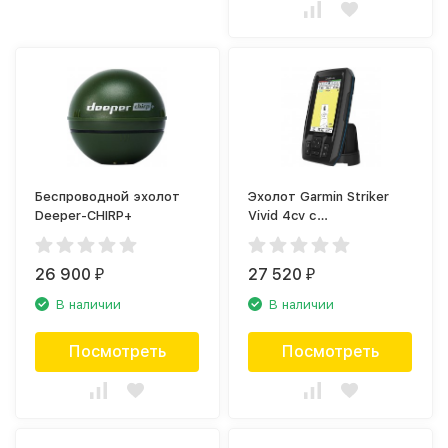
Беспроводной эхолот
Эхолот Garmin Striker
Deeper-CHIRP+
Vivid 4cv с
трансдьюсером GT20
(010-02550-01)
26 900
27 520
₽
₽
В наличии
В наличии
Посмотреть
Посмотреть