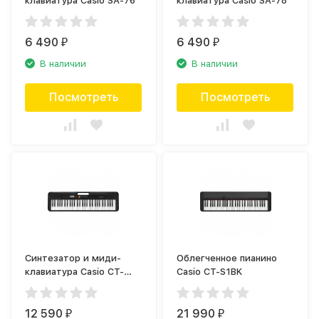
клавиатура Casio SA-76
клавиатура Casio SA-78
6 490
6 490
₽
₽
В наличии
В наличии
Посмотреть
Посмотреть
Синтезатор и миди-
Облегченное пианино
клавиатура Casio CT-
Casio CT-S1BK
S200BK
12 590
21 990
₽
₽