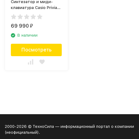
Синтезатор и миди-
клавиатура Casio Privia
PX-360MBK
69 990
₽
В наличии
Посмотреть
2000-2026 © ТехноСила — информационный портал о компании
(неофициальный).