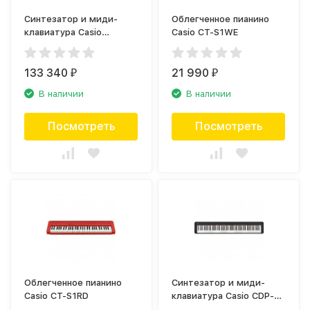
Синтезатор и миди-
Облегченное пианино
клавиатура Casio
Casio CT-S1WE
Celviano AP-710BK
133 340
21 990
₽
₽
В наличии
В наличии
Посмотреть
Посмотреть
Облегченное пианино
Синтезатор и миди-
Casio CT-S1RD
клавиатура Casio CDP-
S160BK чёрный