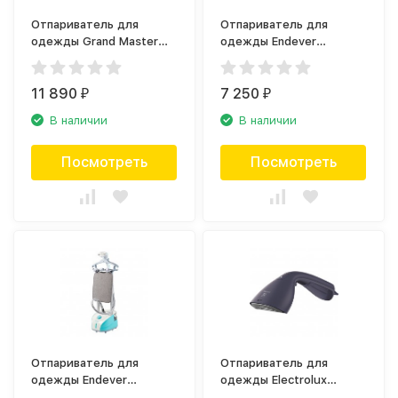
Отпариватель для
Отпариватель для
одежды Grand Master
одежды Endever
GM-Q5 Multi/R красный
Odyssey Q-500
11 890
7 250
₽
₽
В наличии
В наличии
Посмотреть
Посмотреть
Отпариватель для
Отпариватель для
одежды Endever
одежды Electrolux
Odyssey Q-505
E7HS1-4MN