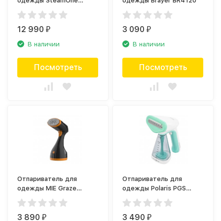
одежды SteamOne
одежды Brayer BR4120
EUXL400B
12 990
3 090
₽
₽
В наличии
В наличии
Посмотреть
Посмотреть
Отпариватель для
Отпариватель для
одежды MIE Graze
одежды Polaris PGS
ручной
1518CA SteamProfi
ручной
3 890
3 490
₽
₽