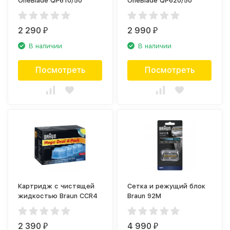
OneBlade QP610/50
OneBlade QP620/50
2 290
2 990
₽
₽
В наличии
В наличии
Посмотреть
Посмотреть
Картридж с чистящей
Сетка и режущий блок
жидкостью Braun CCR4
Braun 92M
2 390
4 990
₽
₽