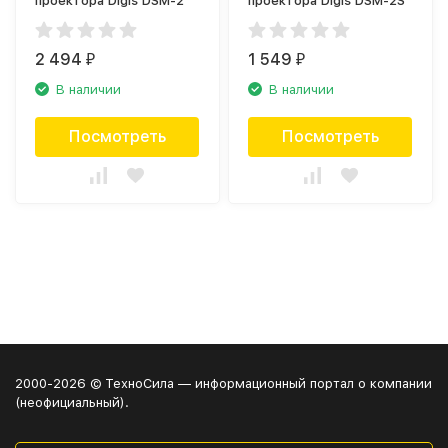
проектора Digis DSM-2
проектора Digis DSM-2S
2 494
1 549
₽
₽
В наличии
В наличии
Посмотреть
Посмотреть
2000-2026 © ТехноСила — информационный портал о компании
(неофициальный).