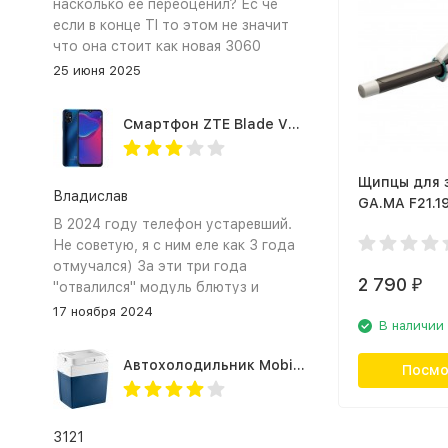
насколько её переоценил? Ес че
если в конце TI то этом не значит
что она стоит как новая 3060
25 июня 2025
Смартфон ZTE Blade V2020 Smart 64 Гб синий
Щипцы для 
Владислав
GA.MA F21.1
В 2024 году телефон устаревший.
Не советую, я с ним еле как 3 года
отмучался) За эти три года
2 790
₽
"отвалился" модуль блютуз и
сканер отпечатка пальца
17 ноября 2024
В наличии
Автохолодильник Mobicool MV26 AC/DC
Посмо
3121