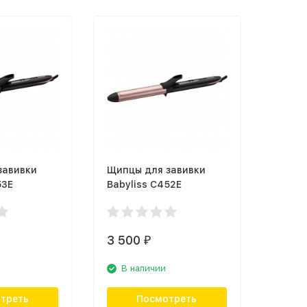
завивки
Щипцы для завивки
53E
Babyliss C452E
3 500
₽
В наличии
треть
Посмотреть