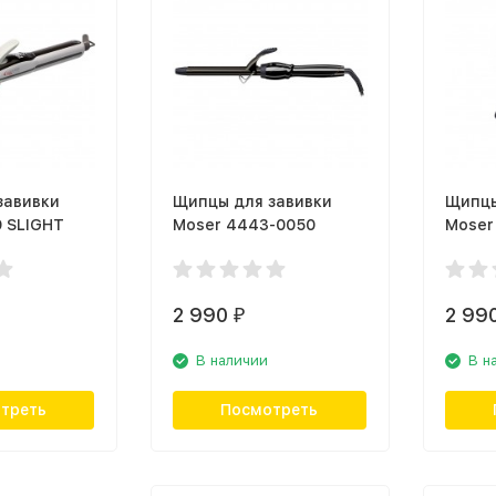
завивки
Щипцы для завивки
Щипцы
9 SLIGHT
Moser 4443-0050
Moser
2 990
2 99
₽
В наличии
В н
треть
Посмотреть