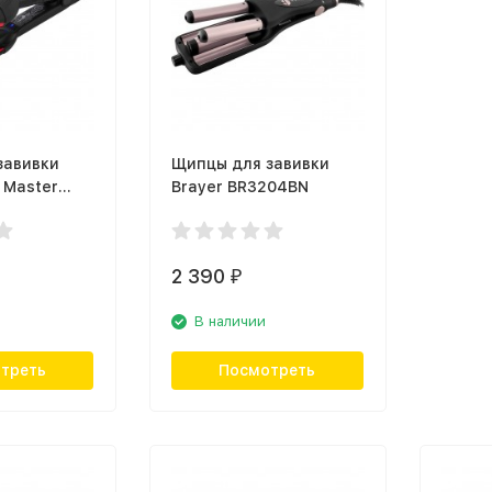
завивки
Щипцы для завивки
 Master
Brayer BR3204BN
2 390
₽
В наличии
треть
Посмотреть