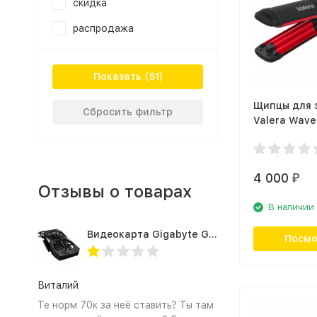
скидка
распродажа
Показать
Щипцы для 
Сбросить фильтр
Valera Wave
Ionic 647.03
4 000
₽
Отзывы о товарах
В наличии
Видеокарта Gigabyte GTX1660TI 6GB (GV-N166TOC-6GD 1.0A)
Посмо
Виталий
Те норм 70к за неё ставить? Ты там