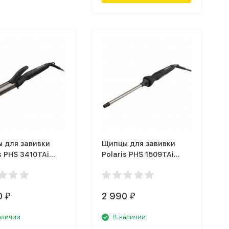
 для завивки
Щипцы для завивки
s PHS 3410TAi
Polaris PHS 1509TAi
 Therapy PRO
stick Argan Therapy Pro
0
2 990
₽
₽
аличии
В наличии