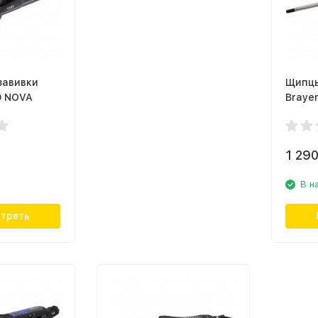
завивки
Щипцы
9 NOVA
Braye
1 29
В н
треть