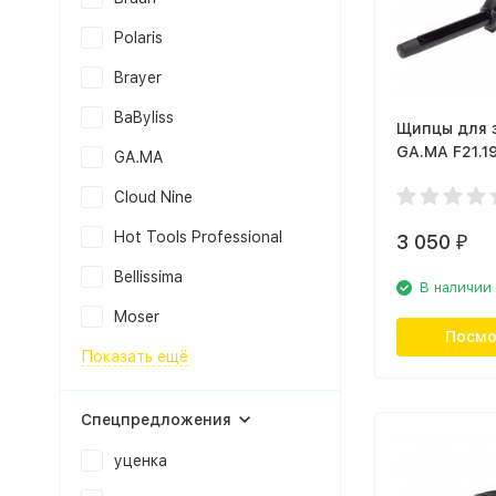
Polaris
Brayer
BaByliss
Щипцы для 
GA.MA F21.1
GA.MA
Cloud Nine
Hot Tools Professional
3 050
₽
Bellissima
В наличии
Moser
Посмо
Показать ещё
Спецпредложения
уценка