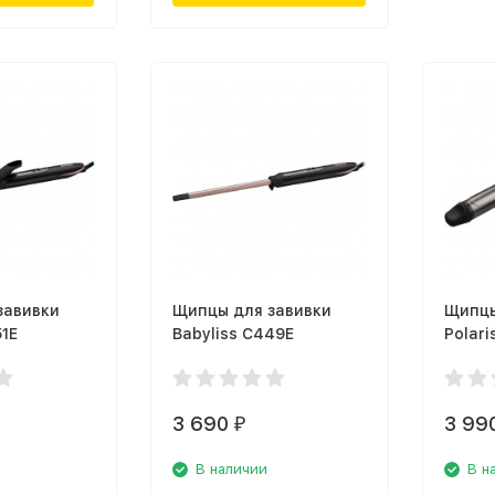
завивки
Щипцы для завивки
Щипцы
51E
Babyliss C449E
Polari
Argan
3 690
3 99
₽
В наличии
В н