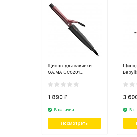
Щипцы для завивки
Щипцы
GA.MA GC0201
Babyl
TOURMALINE 19
1 890
3 60
₽
В наличии
В н
Посмотреть