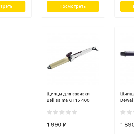
треть
Посмотреть
Щипцы для завивки
Щипцы
Bellissima GT15 400
Dewal
HI303
1 990
1 89
₽