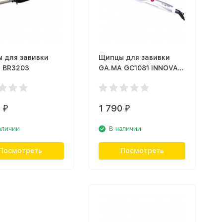
 для завивки
Щипцы для завивки
r BR3203
GA.MA GC1081 INNOVA
SPIRALE
0
1 790
₽
₽
аличии
В наличии
Посмотреть
Посмотреть