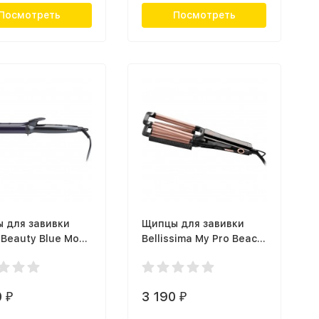
Посмотреть
Посмотреть
 для завивки
Щипцы для завивки
 Beauty Blue Moon
Bellissima My Pro Beach
2
Waves GT20 400
0
3 190
₽
₽