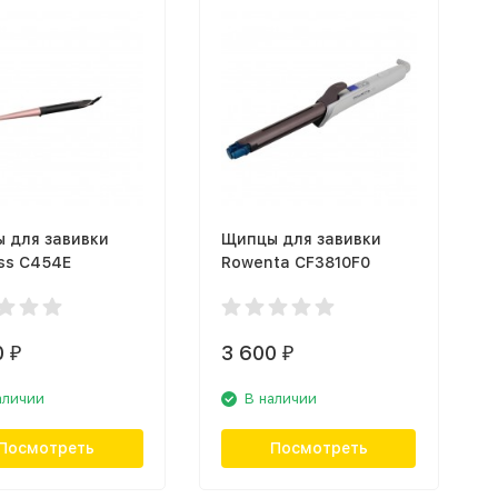
 для завивки
Щипцы для завивки
iss C454E
Rowenta CF3810F0
0
3 600
₽
₽
аличии
В наличии
Посмотреть
Посмотреть