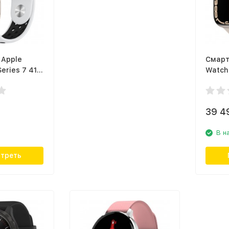
 Apple
Смарт
eries 7 41
Watch
 звезда,
сияющ
 ремешок
спорт
39 4
В н
треть