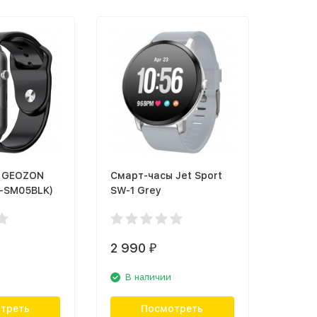
 GEOZON
Смарт-часы Jet Sport
G-SM05BLK)
SW-1 Grey
2 990
₽
В наличии
треть
Посмотреть