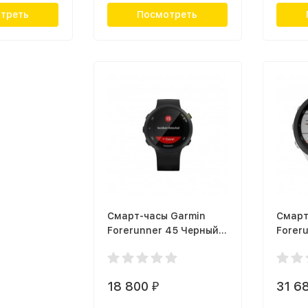
треть
Посмотреть
Смарт-часы Garmin
Смарт
Forerunner 45 Черный
Forer
010-02156-15
White 
18 800
31 6
₽