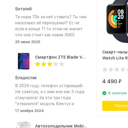
Виталий
Те норм 70к за неё ставить? Ты там
насколько её переоценил? Ес че
если в конце TI то этом не значит
что она стоит как новая 3060
25 июня 2025
Смарт-часы 
Смартфон ZTE Blade V2020 Smart 64 Гб синий
Watch Lite
Navy Blue (
Владислав
4 490
₽
В 2024 году телефон устаревший.
Не советую, я с ним еле как 3 года
В наличии
отмучался) За эти три года
"отвалился" модуль блютуз и
Посмо
сканер отпечатка пальца
17 ноября 2024
Автохолодильник Mobicool MV26 AC/DC