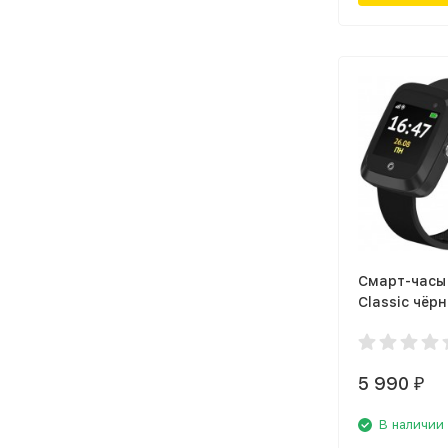
Смарт-часы
Classic чёрн
00053059)
5 990
₽
В наличии