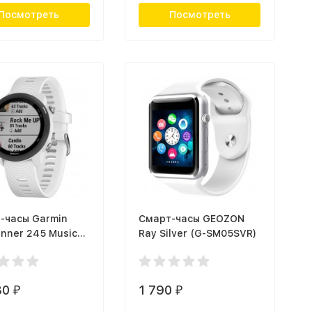
Посмотреть
Посмотреть
-часы Garmin
Смарт-часы GEOZON
unner 245 Music
Ray Silver (G-SM05SVR)
(010-02120-31)
80
1 790
₽
₽