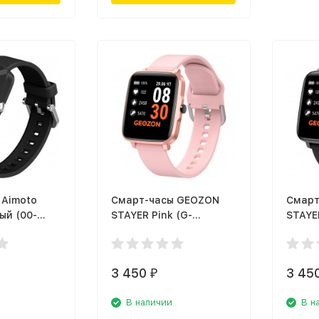
 Aimoto
Смарт-часы GEOZON
Смарт
ый (00-
STAYER Pink (G-
STAYER
SM13PNK)
SM13B
3 450
3 45
₽
В наличии
В н