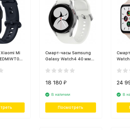
Xiaomi Mi
Смарт-часы Samsung
Смарт
 REDMIWT02
Galaxy Watch4 40 мм
Watch
BHR4705RU)
(SM-R860NZSACIS)
золот
Серебристый
ремеш
18 180
24 9
₽
В наличии
В н
треть
Посмотреть