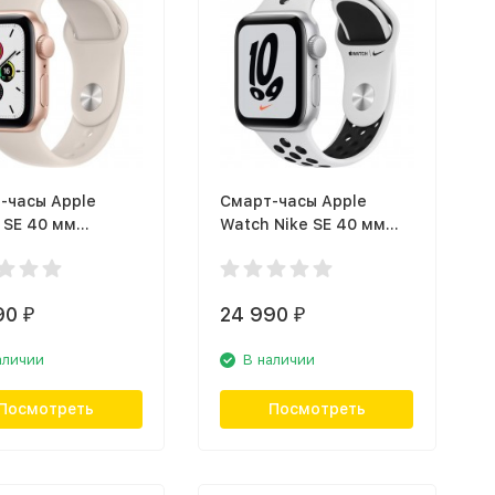
-часы Apple
Смарт-часы Apple
 SE 40 мм
Watch Nike SE 40 мм
ой, спортивный
серебристый,
ок
спортивный ремешок
90
24 990
₽
₽
аличии
В наличии
Посмотреть
Посмотреть