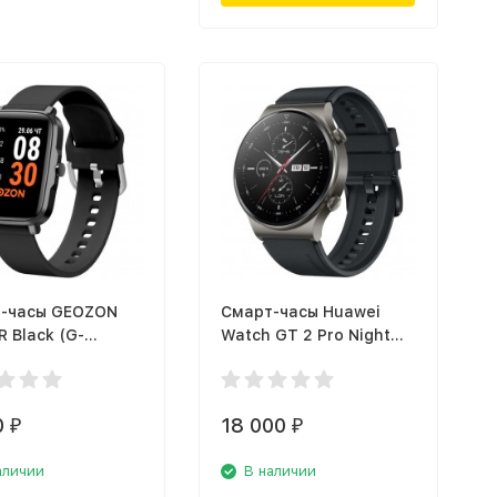
-часы GEOZON
Смарт-часы Huawei
 Black (G-
Watch GT 2 Pro Night
LK)
Black (VID-B19)
0
18 000
₽
₽
аличии
В наличии