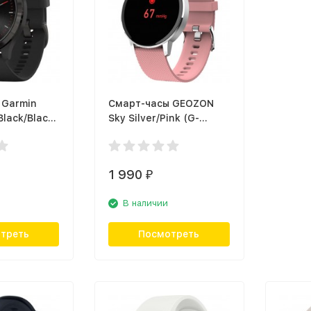
 Garmin
Смарт-часы GEOZON
Black/Black
Sky Silver/Pink (G-
21)
SM07SVRB)
1 990
₽
В наличии
треть
Посмотреть