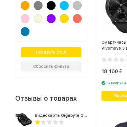
Смарт-часы
Vivomove 3 
Показать
(010-02239-
Сбросить фильтр
18 160
₽
В наличии
Посмо
Отзывы о товарах
Видеокарта Gigabyte GTX1660TI 6GB (GV-N166TOC-6GD 1.0A)