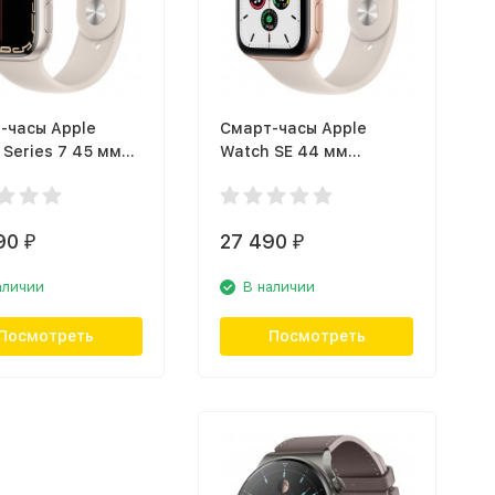
-часы Apple
Смарт-часы Apple
 Series 7 45 мм
Watch SE 44 мм
ая звезда,
золотой, спортивный
ивный ремешок
ремешок
90
27 490
₽
₽
аличии
В наличии
Посмотреть
Посмотреть