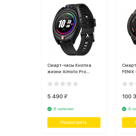
Смарт-часы Кнопка
Смарт
жизни Aimoto Pro
FENIX 
Health 4G (00-
(010-0
00053058) чёрный
5 490
100 
₽
В наличии
В н
Посмотреть