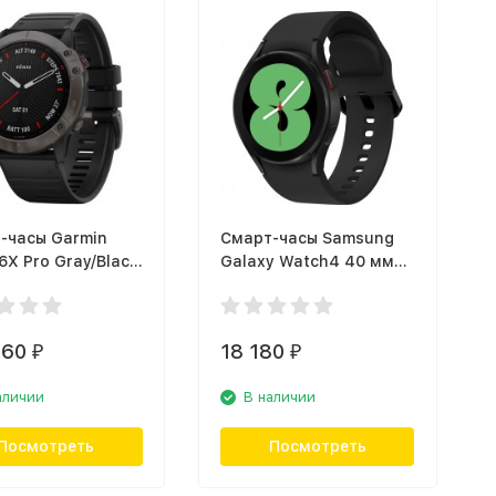
-часы Garmin
Смарт-часы Samsung
6X Pro Gray/Black
Galaxy Watch4 40 мм
2157-21)
(SM-R860NZKACIS)
Чёрный
360
18 180
₽
₽
аличии
В наличии
Посмотреть
Посмотреть