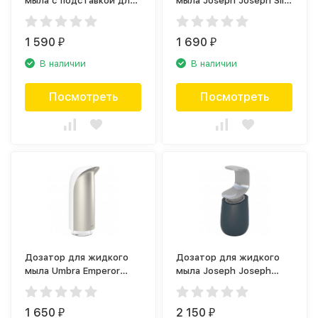
мыла с подставкой для
мыла Joseph Joseph Slim
губки Umbra Joey
70512
330750-149
1 590
1 690
₽
₽
В наличии
В наличии
Посмотреть
Посмотреть
Дозатор для жидкого
Дозатор для жидкого
мыла Umbra Emperor
мыла Joseph Joseph
1015548-670
85054
1 650
2 150
₽
₽