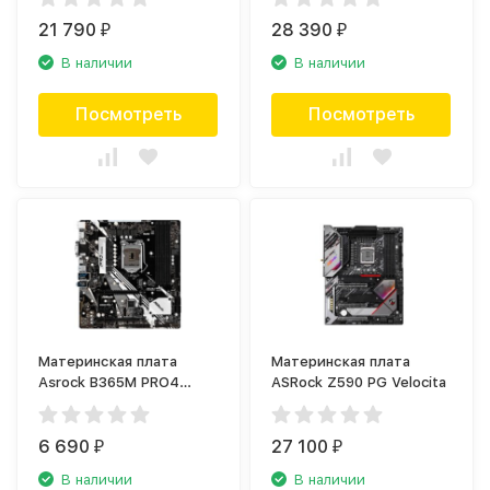
ITX/TB3
21 790
28 390
₽
₽
В наличии
В наличии
Посмотреть
Посмотреть
Материнская плата
Материнская плата
Asrock B365M PRO4
ASRock Z590 PG Velocita
LGA1151 Intel B365 mATX
BOX B365M PRO4-F
6 690
27 100
₽
₽
В наличии
В наличии