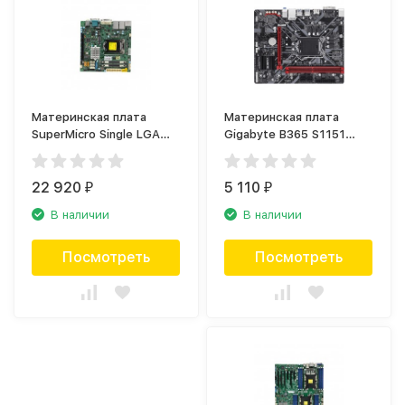
Материнская плата
Материнская плата
SuperMicro Single LGA
Gigabyte B365 S1151
1151supports Intel (MBD-
MATX B365M H
X11SSV-Q-O)
22 920
5 110
₽
₽
В наличии
В наличии
Посмотреть
Посмотреть