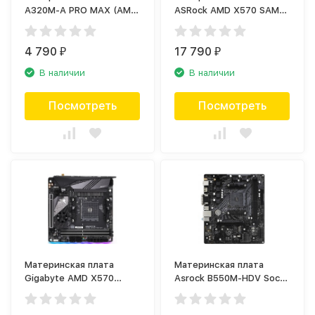
A320M-A PRO MAX (AM4,
ASRock AMD X570 SAM4
microATX)
MATX X570M PRO4
4 790
17 790
₽
₽
В наличии
В наличии
Посмотреть
Посмотреть
Материнская плата
Материнская плата
Gigabyte AMD X570
Asrock B550M-HDV Soc-
SAM4 MITX X570 I
AM4 AMD B550 DDR4
AORUS PRO WIFI