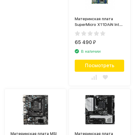
Материнская плата
SuperMicro X11DAiN Intel
P LGA 3647 (MBD-
X11DAI-N-O)
65 490
₽
В наличии
Посмотреть
Материнская плата MSI
Материнская плата