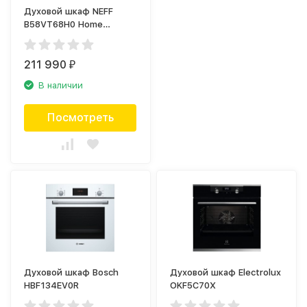
Духовой шкаф NEFF
B58VT68H0 Home
Connect
211 990
₽
В наличии
Посмотреть
Духовой шкаф Bosch
Духовой шкаф Electrolux
HBF134EV0R
OKF5C70X