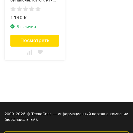
бутылочек Kitfort KT-
2310
1 190
₽
В наличии
Посмотреть
2000-2026 © ТехноСила — информационный портал о компании
(неофициальный).