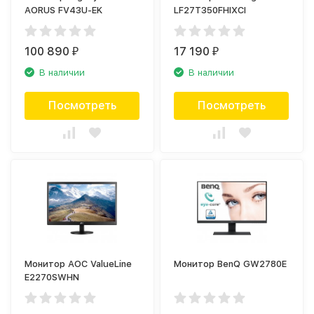
AORUS FV43U-EK
LF27T350FHIXCI
100 890
17 190
₽
₽
В наличии
В наличии
Посмотреть
Посмотреть
Монитор AOC ValueLine
Монитор BenQ GW2780E
E2270SWHN