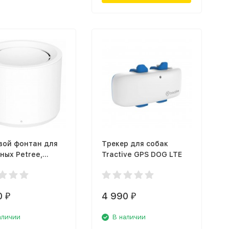
вой фонтан для
Трекер для собак
ных Petree,
Tractive GPS DOG LTE
0
4 990
₽
₽
аличии
В наличии