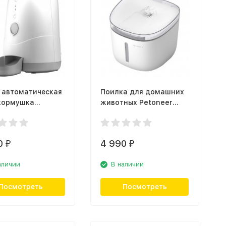
 автоматическая
Поилка для домашних
 кормушка
животных Petoneer
er Nutri Feeder
Fresco Mini Plus
(FSW030)
0
4 990
₽
₽
аличии
В наличии
Посмотреть
Посмотреть