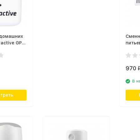
 домашних
Сменн
active GPS
питье
Petree
970
В н
треть