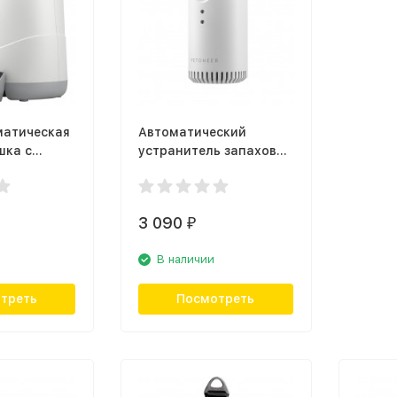
матическая
Автоматический
шка с
устранитель запахов
ой
Petoneer Odor
ri Vision
Eliminator (AOE010)
3 090
₽
В наличии
треть
Посмотреть