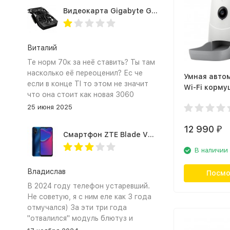
Видеокарта Gigabyte GTX1660TI 6GB (GV-N166TOC-6GD 1.0A)
Виталий
Те норм 70к за неё ставить? Ты там
насколько её переоценил? Ес че
Умная авто
если в конце TI то этом не значит
Wi-Fi корму
что она стоит как новая 3060
видеокамер
25 июня 2025
Petoneer Nut
Feeder
12 990
₽
Смартфон ZTE Blade V2020 Smart 64 Гб синий
В наличии
Владислав
Посмо
В 2024 году телефон устаревший.
Не советую, я с ним еле как 3 года
отмучался) За эти три года
"отвалился" модуль блютуз и
сканер отпечатка пальца