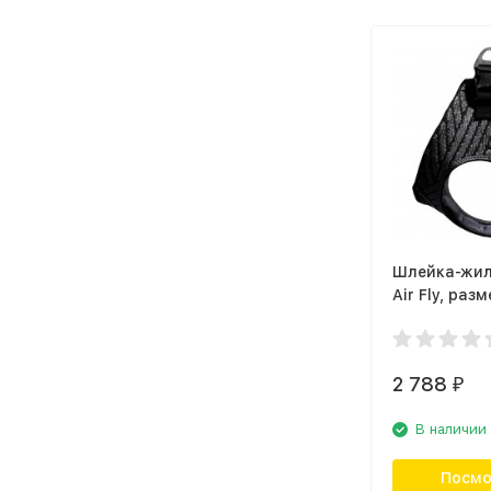
Шлейка-жиле
Air Fly, разм
2 788
₽
В наличии
Посмо