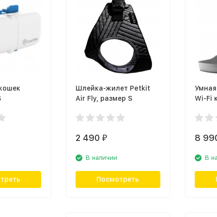
 кошек
Шлейка-жилет Petkit
Умная
S
Air Fly, размер S
Wi-Fi
Petone
2 490
8 99
₽
В наличии
В н
треть
Посмотреть