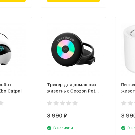
робот
Трекер для домашних
Питье
bo Catpal
животных Geozon Pet
живот
Finder G-SM15BLK
белый
3 990
3 99
₽
В наличии
В н