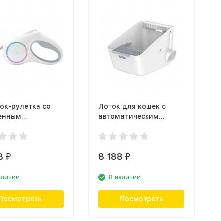
ок-рулетка со
Лоток для кошек с
енным
автоматическим
иком Petkit Go
устранителем запаха
Petkit Cat Litter Box
8
8 188
₽
₽
аличии
В наличии
Посмотреть
Посмотреть