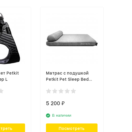
т Petkit
Матрас с подушкой
ер L
Petkit Pet Sleep Bed
Petkit Pet Sleep Bed L
5 200
₽
В наличии
треть
Посмотреть