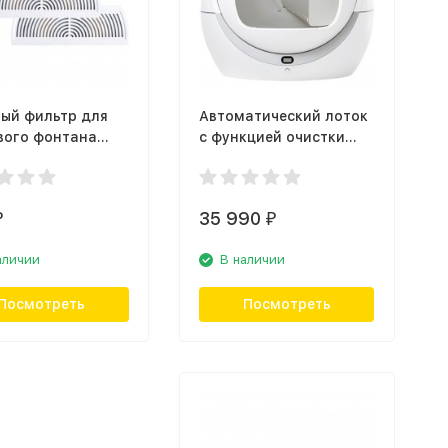
ый фильтр для
Автоматический лоток
вого фонтана
с функцией очистки
 Uniqpet
Petree Wi-Fi
35 990
₽
₽
аличии
В наличии
Посмотреть
Посмотреть