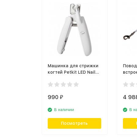
Машинка для стрижки
Повод
когтей Petkit LED Nail
встро
Clipper
фонар
Shine
990
4 98
₽
В наличии
В н
Посмотреть