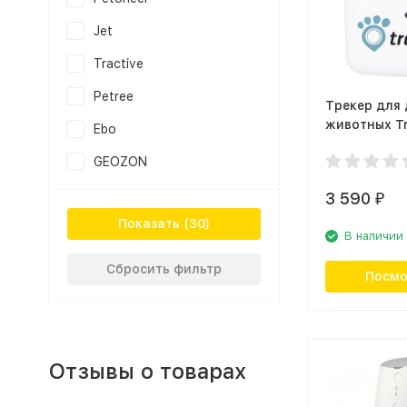
Jet
Tractive
Petree
Трекер для
животных Tr
Ebo
TRATR1
GEOZON
3 590
₽
Показать
В наличии
Сбросить фильтр
Посмо
Отзывы о товарах