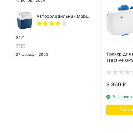
17 ноября 2024
Автохолодильник Mobicool MV26 AC/DC
3121
3123
Трекер для
27 февраля 2023
Tractive GP
3 360
₽
В наличии
Посмо