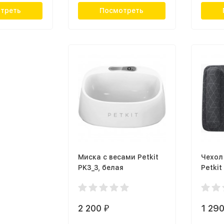
треть
Посмотреть
Миска с весами Petkit
Чехол
PK3_3, белая
Petkit
2 200
1 29
₽