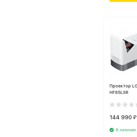
Проектор L
HF85LSR
144 990
₽
В наличии