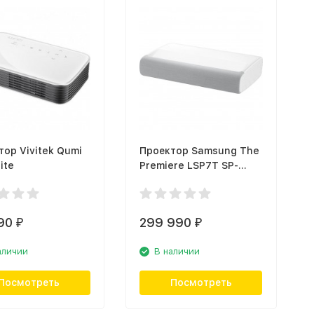
тор Vivitek Qumi
Проектор Samsung The
ite
Premiere LSP7T SP-
LSP7TUAXRU
90
299 990
₽
₽
аличии
В наличии
Посмотреть
Посмотреть