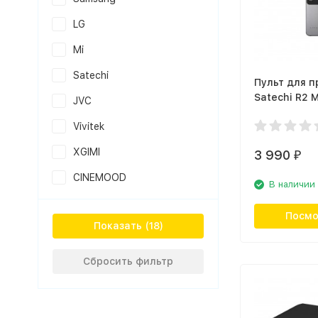
LG
Mi
Satechi
Пульт для п
Satechi R2 
JVC
Remote Cont
Vivitek
космос
XGIMI
3 990
₽
CINEMOOD
В наличии
Посмо
Показать
Сбросить фильтр