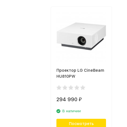
Проектор LG CineBeam
HU810PW
294 990
₽
В наличии
Посмотреть