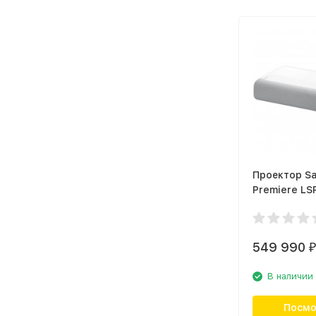
Проектор S
Premiere LS
LSP9TUAXR
549 990
₽
В наличии
Посмо