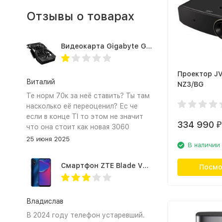
Отзывы о товарах
Видеокарта Gigabyte GTX1660TI 6GB (GV-N166TOC-6GD 1.0A)
Проектор JV
Виталий
NZ3/BG
Те норм 70к за неё ставить? Ты там
насколько её переоценил? Ес че
если в конце TI то этом не значит
334 990
₽
что она стоит как новая 3060
25 июня 2025
В наличии
Смартфон ZTE Blade V2020 Smart 64 Гб синий
Посмо
Владислав
В 2024 году телефон устаревший.