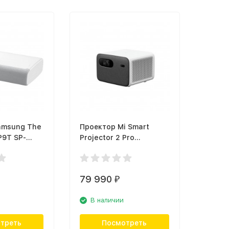
amsung The
Проектор Mi Smart
P9T SP-
Projector 2 Pro
U
BHR4884GL (X31054)
79 990
₽
В наличии
треть
Посмотреть