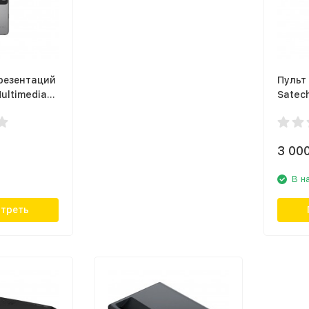
резентаций
Пульт
Multimedia
Satech
rol, серый
Remot
3 00
В н
треть