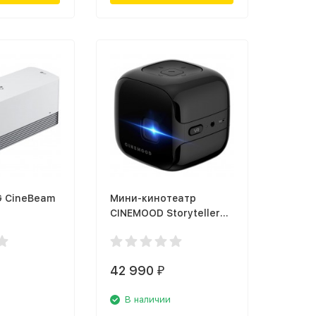
G CineBeam
Мини-кинотеатр
CINEMOOD Storyteller
VR
42 990
₽
В наличии