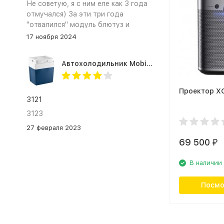
Не советую, я с ним еле как 3 года
отмучался) За эти три года
"отвалился" модуль блютуз и
сканер отпечатка пальца
17 ноября 2024
Автохолодильник Mobicool MV26 AC/DC
Проектор XG
3121
3123
27 февраля 2023
69 500
₽
В наличии
Посмо