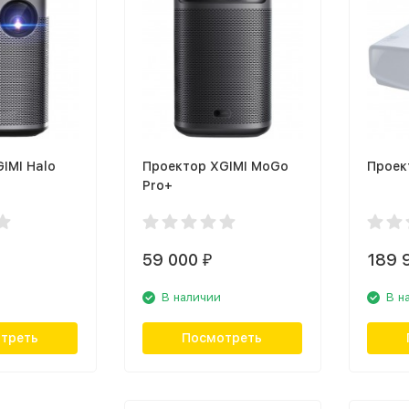
IMI Halo
Проектор XGIMI MoGo
Проек
Pro+
59 000
189 
₽
В наличии
В н
треть
Посмотреть