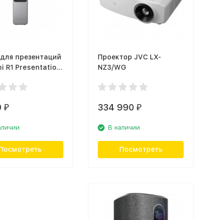
 для презентаций
Проектор JVC LX-
i R1 Presentation
NZ3/WG
e, серый космос
0
334 990
₽
₽
аличии
В наличии
Посмотреть
Посмотреть