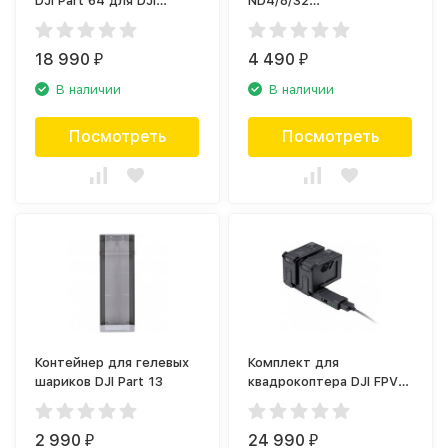
DJI Part 64 для DJI
ND4/8/32
Phantom
CP.MA.00000269.01
18 990
4 490
₽
₽
В наличии
В наличии
Посмотреть
Посмотреть
Контейнер для гелевых
Комплект для
шариков DJI Part 13
квадрокоптера DJI FPV
Fly More Kit
2 990
24 990
₽
₽