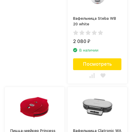
Вафельница Steba WB
20 white
2 080
₽
В наличии
Посмотреть
Пицца-мейкер Princess
Вафельница Clatronic WA