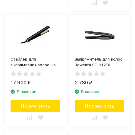
Стайлер для
Выпрямитель для волос
выпрямления волос Hot
Rowenta SF1312F0
Tools Professional 24K
Gold Evolve
HTST7123UKE
17 900
2 730
₽
₽
В наличии
В наличии
Посмотреть
Посмотреть