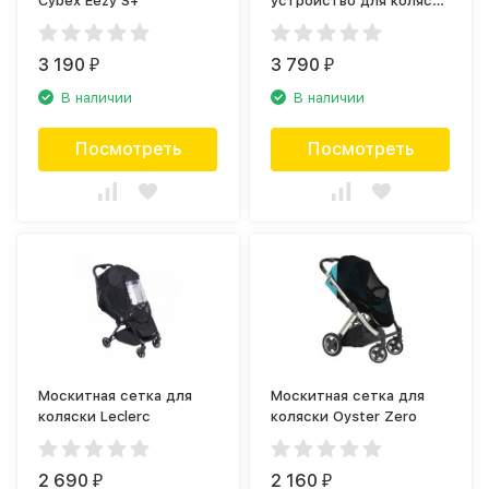
Cybex Eezy S+
устройство для коляски
Rockit ITEM 01
3 190
3 790
₽
₽
В наличии
В наличии
Посмотреть
Посмотреть
Москитная сетка для
Москитная сетка для
коляски Leclerc
коляски Oyster Zero
2 690
2 160
₽
₽