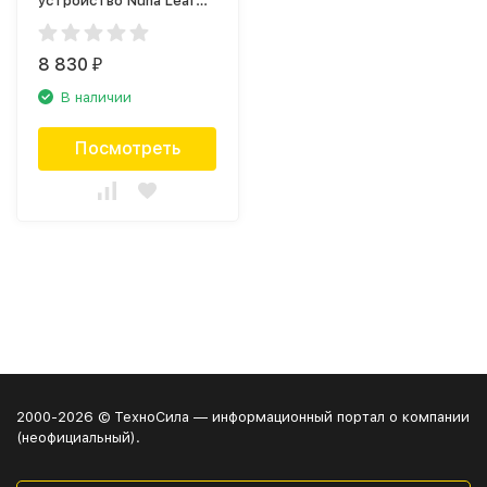
устройство Nuna Leaf
Wind для шезлонгов
Leaf Curv
8 830
₽
В наличии
Посмотреть
2000-2026 © ТехноСила — информационный портал о компании
(неофициальный).