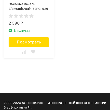
Съемные панели
ZigmundShtain ZEPG-926
2 390
₽
В наличии
Посмотреть
2000-2026 © ТехноСила — информационный портал о компании
(неофициальный).