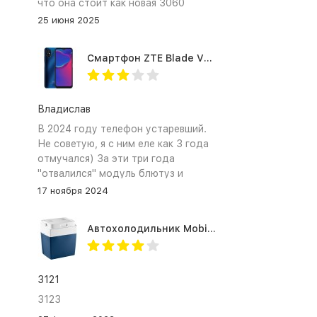
что она стоит как новая 3060
25 июня 2025
Смартфон ZTE Blade V2020 Smart 64 Гб синий
Владислав
В 2024 году телефон устаревший.
Не советую, я с ним еле как 3 года
отмучался) За эти три года
"отвалился" модуль блютуз и
сканер отпечатка пальца
17 ноября 2024
Автохолодильник Mobicool MV26 AC/DC
3121
3123