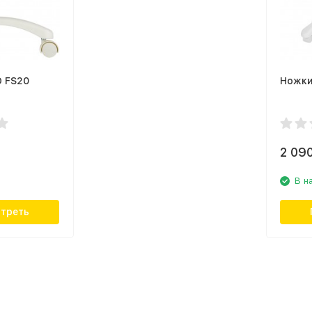
 FS20
Ножки
2 09
В н
треть