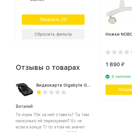
Показать
Сбросить фильтр
Ножки NOBO
1 890
₽
Отзывы о товарах
В наличии
Видеокарта Gigabyte GTX1660TI 6GB (GV-N166TOC-6GD 1.0A)
Посмо
Виталий
Те норм 70к за неё ставить? Ты там
насколько её переоценил? Ес че
если в конце TI то этом не значит