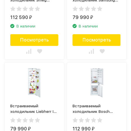
холодильник Smeg
холодильник Samsung
C8194TNE
BRB307054WW
112 590
79 990
₽
₽
В наличии
В наличии
Посмотреть
Посмотреть
Встраиваемый
Встраиваемый
холодильник Liebherr IK
холодильник Bosch
3520
KIN86HD20R Home
Connect
79 990
112 990
₽
₽