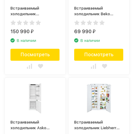
Встраиваемый
Встраиваемый
холодильник
холодильник Beko
Kuppersbusch FKG
BCNA306E2S
8310.1i
150 990
69 990
₽
₽
В наличии
В наличии
Посмотреть
Посмотреть
Встраиваемый
Встраиваемый
холодильник Asko
холодильник Liebherr
RFN31831i
SBS 70I4 (SIGN 3576+IKB