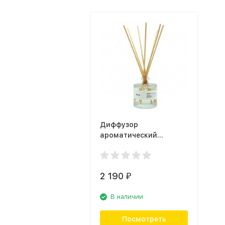
Диффузор
ароматический
Ambientair Lacrosse
MK100GCLB, амбра и
гвоздика
2 190
₽
В наличии
Посмотреть