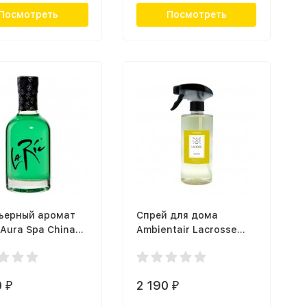
Посмотреть
Посмотреть
ьерный аромат
Спрей для дома
 Aura Spa China
Ambientair Lacrosse
05
SP500ASLC, амбра
0
2 190
₽
₽