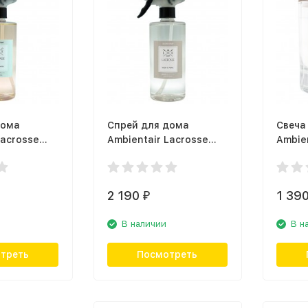
дома
Спрей для дома
Свеча
Lacrosse
Ambientair Lacrosse
Ambien
,
SP500WTLC, дерево и
VV040
 источник
тонка
тонка
2 190
1 39
₽
В наличии
В н
треть
Посмотреть