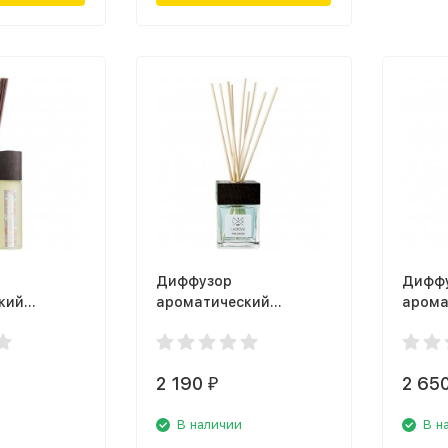
Диффузор
Дифф
кий
ароматический
арома
Enchanted
Ambientair Lacrosse
Ambien
0WJEF,
MK100OXLC, кислород
MK200
ин
кедр
2 190
2 65
₽
В наличии
В н