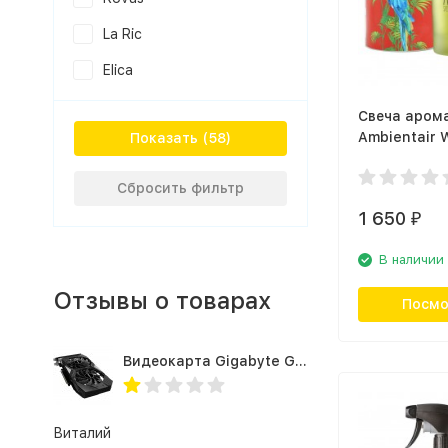
La Ric
Elica
Свеча аром
Ambientair W
Показать
VV040CPAW
цитрусовый
Сбросить фильтр
1 650
₽
В наличии
Отзывы о товарах
Посмо
Видеокарта Gigabyte GTX1660TI 6GB (GV-N166TOC-6GD 1.0A)
Виталий