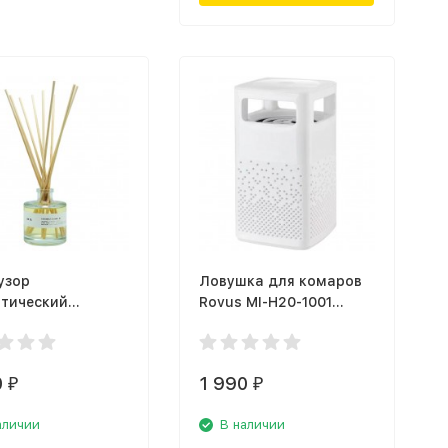
узор
Ловушка для комаров
тический
Rovus MI-H20-1001
tair Lab Co
(110070317)
WTLB, пачули и
0
1 990
₽
₽
аличии
В наличии