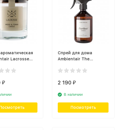
 ароматическая
Спрей для дома
tair Lacrosse
Ambientair The
WTLC, дерево и
Olphactory Further
SP500VVTO, вербена
0
2 190
₽
₽
аличии
В наличии
Посмотреть
Посмотреть