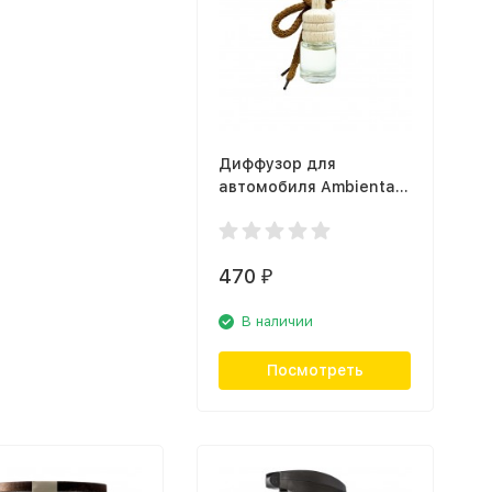
Диффузор для
автомобиля Ambientair
Lover of Life new
MK007AHAMGBn
470
₽
В наличии
Посмотреть