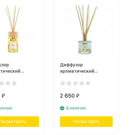
узор
Диффузор
тический
ароматический
tair Gifting
Ambientair Lab Co
GTTO, печенье и
MK200SBLB, мирт
0
2 650
₽
₽
аличии
В наличии
Посмотреть
Посмотреть