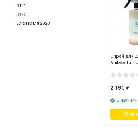
3121
3123
27 февраля 2023
Спрей для 
Ambientair 
SP500TWLC
термальный
2 190
₽
В наличии
Посмо