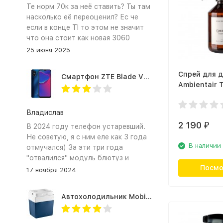
Те норм 70к за неё ставить? Ты там
насколько её переоценил? Ес че
если в конце TI то этом не значит
что она стоит как новая 3060
25 июня 2025
Спрей для 
Смартфон ZTE Blade V2020 Smart 64 Гб синий
Ambientair 
Olphactory 
SP500ALTO,
Владислав
2 190
₽
В 2024 году телефон устаревший.
Не советую, я с ним еле как 3 года
В наличии
отмучался) За эти три года
"отвалился" модуль блютуз и
Посмо
сканер отпечатка пальца
17 ноября 2024
Автохолодильник Mobicool MV26 AC/DC