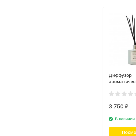
Диффузор
ароматичес
Ambientair 
Happens M
new
3 750
₽
В наличии
Посмо