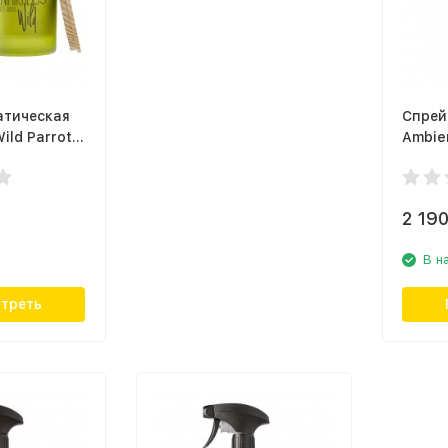
атическая
Спрей
ild Parrot
Ambie
,
SP500
кедр
2 19
В н
треть