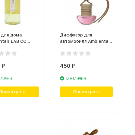
 для дома
Диффузор для
ntair LAB CO
автомобиля Ambientair
WTLB, пачули и
Lover of Life
MK007AHAMGB
0
450
₽
₽
аличии
В наличии
Посмотреть
Посмотреть