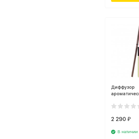
Диффузор
ароматичес
Ambientair 
Forest MK10
белый жасм
2 290
₽
В наличии