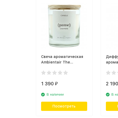
Свеча ароматическая
Дифф
Ambientair The
арома
Olphactory Pause
Ambien
VV401ALTO, кашемир
MK100
ягоды
1 390
2 19
₽
В наличии
В н
Посмотреть