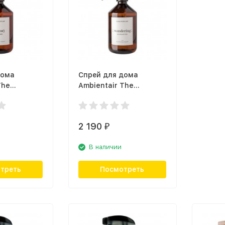
дома
Спрей для дома
The
Ambientair The
Pause
Olphactory Wandering
 кашемир
SP500GJTO, ягоды
годжи
2 190
₽
В наличии
треть
Посмотреть