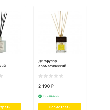
Диффузор
кий
ароматический
Magic
Ambientair Lacrosse
K200GRMS
MK100ASLC, амбра
2 190
₽
В наличии
треть
Посмотреть