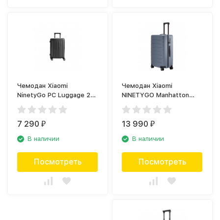
Чемодан Xiaomi
Чемодан Xiaomi
NinetyGo PC Luggage 20,
NINETYGO Manhatton
чёрный
luggage-zipper 24,
серый
7 290
13 990
₽
₽
В наличии
В наличии
Посмотреть
Посмотреть