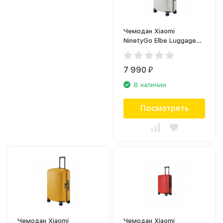
Чемодан Xiaomi
NinetyGo Elbe Luggage
20, белый
7 990
₽
В наличии
Посмотреть
Чемодан Xiaomi
Чемодан Xiaomi