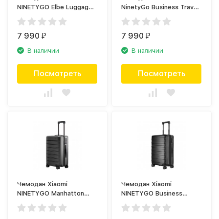
NINETYGO Elbe Luggage
NinetyGo Business Travel
20, жёлтый
Luggage 20, красный
7 990
7 990
₽
₽
В наличии
В наличии
Посмотреть
Посмотреть
Чемодан Xiaomi
Чемодан Xiaomi
NINETYGO Manhatton
NINETYGO Business
luggage-zipper 28,
Travel Luggage 28,
чёрный
чёрный