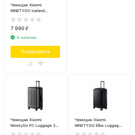
Чемодан Xiaomi
NINETYGO Iceland
Luggage 20, чёрный
7 990
₽
В наличии
Посмотреть
Чемодан Xiaomi
Чемодан Xiaomi
NinetyGo PC Luggage 28,
NINETYGO Elbe Luggage
чёрный
28 чёрный