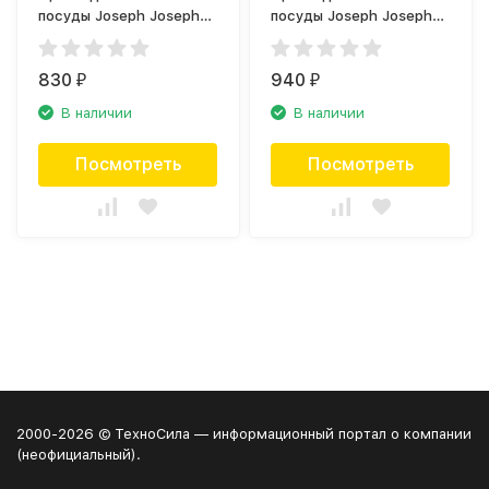
посуды Joseph Joseph
посуды Joseph Joseph
BladeBrush 85106
BladeBrush 85105
830
940
₽
₽
В наличии
В наличии
Посмотреть
Посмотреть
2000-2026 © ТехноСила — информационный портал о компании
(неофициальный).