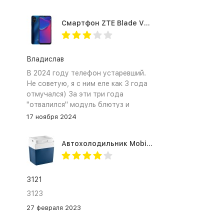
Смартфон ZTE Blade V2020 Smart 64 Гб синий
Владислав
В 2024 году телефон устаревший.
Не советую, я с ним еле как 3 года
отмучался) За эти три года
"отвалился" модуль блютуз и
сканер отпечатка пальца
17 ноября 2024
Автохолодильник Mobicool MV26 AC/DC
3121
3123
27 февраля 2023