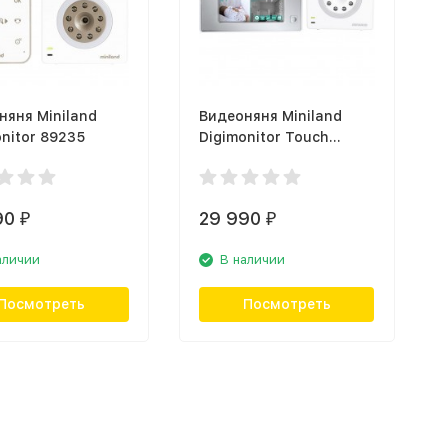
няня Miniland
Видеоняня Miniland
nitor 89235
Digimonitor Touch
89175
90
29 990
₽
₽
аличии
В наличии
Посмотреть
Посмотреть