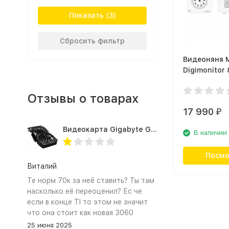
Показать
Сбросить фильтр
Видеоняня M
Digimonitor
Отзывы о товарах
17 990
₽
Видеокарта Gigabyte GTX1660TI 6GB (GV-N166TOC-6GD 1.0A)
В наличии
Посмо
Виталий
Те норм 70к за неё ставить? Ты там
насколько её переоценил? Ес че
если в конце TI то этом не значит
что она стоит как новая 3060
25 июня 2025