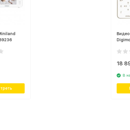
iniland
Видео
 89236
Digimo
18 8
В н
треть