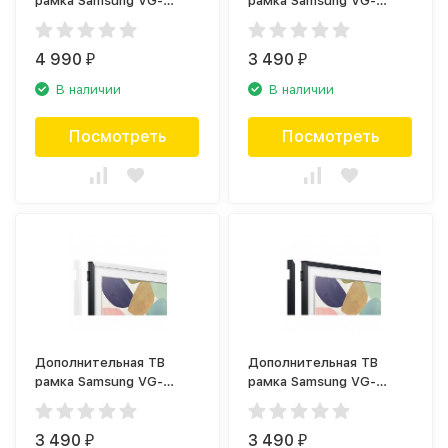
рамка Samsung VG-
рамка Samsung VG-
SCFA43WTB белая
SCFT32NP розовая
(2021)
(2020)
4 990
3 490
₽
₽
В наличии
В наличии
Посмотреть
Посмотреть
Дополнительная ТВ
Дополнительная ТВ
рамка Samsung VG-
рамка Samsung VG-
SCFT32WT белая (2020)
SCFT32BL чёрная (2020)
3 490
3 490
₽
₽