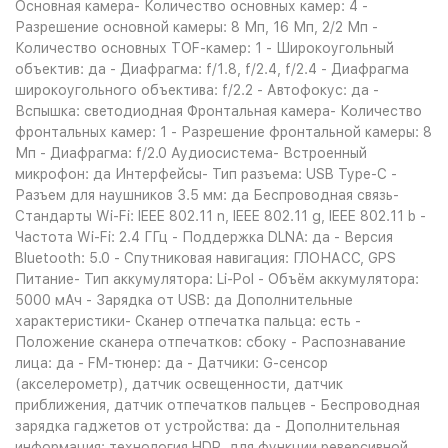
Основная камера- Количество основных камер: 4 -
Разрешение основной камеры: 8 Мп, 16 Мп, 2/2 Мп -
Количество основных TOF-камер: 1 - Широкоугольный
объектив: да - Диафрагма: f/1.8, f/2.4, f/2.4 - Диафрагма
широкоугольного объектива: f/2.2 - Автофокус: да -
Вспышка: светодиодная Фронтальная камера- Количество
фронтальных камер: 1 - Разрешение фронтальной камеры: 8
Мп - Диафрагма: f/2.0 Аудиосистема- Встроенный
микрофон: да Интерфейсы- Тип разъема: USB Type-C -
Разъем для наушников 3.5 мм: да Беспроводная связь-
Стандарты Wi-Fi: IEEE 802.11 n, IEEE 802.11 g, IEEE 802.11 b -
Частота Wi-Fi: 2.4 ГГц - Поддержка DLNA: да - Версия
Bluetooth: 5.0 - Спутниковая навигация: ГЛОНАСС, GPS
Питание- Тип аккумулятора: Li-Pol - Объём аккумулятора:
5000 мАч - Зарядка от USB: да Дополнительные
характеристики- Сканер отпечатка пальца: есть -
Положение сканера отпечатков: сбоку - Распознавание
лица: да - FM-тюнер: да - Датчики: G-сенсор
(акселерометр), датчик освещенности, датчик
приближения, датчик отпечатков пальцев - Беспроводная
зарядка гаджетов от устройства: да - Дополнительная
информация: технология HDR, для функции реверсивной