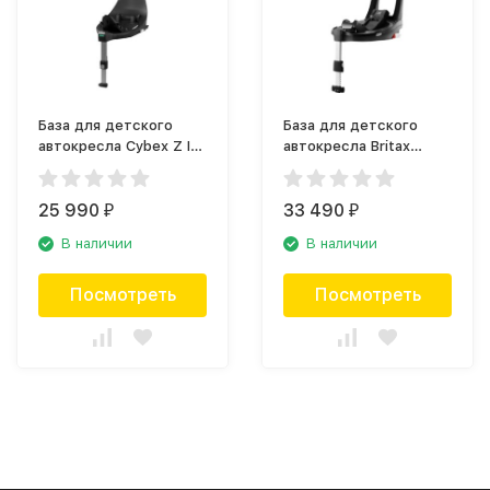
База для детского
База для детского
автокресла Cybex Z I
автокресла Britax
size
Roemer Flex Base
Isense
25 990
33 490
₽
₽
В наличии
В наличии
Посмотреть
Посмотреть