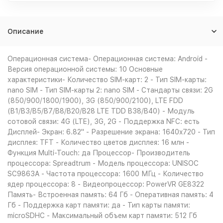
Описание
Операционная система- Операционная система: Android -
Версия операционной системы: 10 Основные
характеристики- Количество SIM-карт: 2 - Тип SIM-карты:
nano SIM - Тип SIM-карты 2: nano SIM - Стандарты связи: 2G
(850/900/1800/1900), 3G (850/900/2100), LTE FDD
(B1/B3/B5/B7/B8/B20/B28 LTE TDD B38/B40) - Модуль
сотовой связи: 4G (LTE), 3G, 2G - Поддержка NFC: есть
Дисплей- Экран: 6.82" - Разрешение экрана: 1640x720 - Тип
дисплея: TFT - Количество цветов дисплея: 16 млн -
Функция Multi-Touch: да Процессор- Производитель
процессора: Spreadtrum - Модель процессора: UNISOC
SC9863A - Частота процессора: 1600 МГц - Количество
ядер процессора: 8 - Видеопроцессор: PowerVR GE8322
Память- Встроенная память: 64 Гб - Оперативная память: 4
Гб - Поддержка карт памяти: да - Тип карты памяти:
microSDHC - Максимальный объем карт памяти: 512 Гб